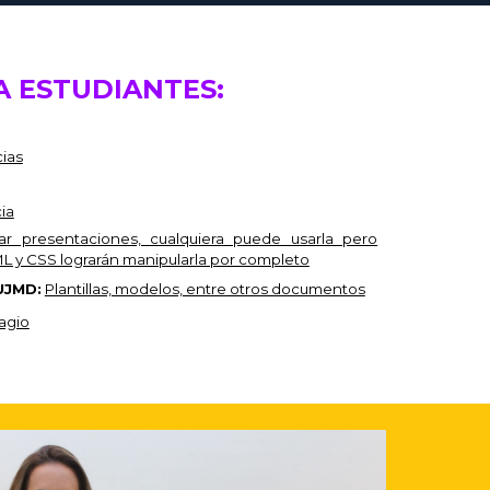
A
ESTUDIANTES:
cias
ia
ar presentaciones, cualquiera puede usarla pero
L y CSS lograrán manipularla por completo
 UJMD:
Plantillas, modelos, entre otros documentos
agio