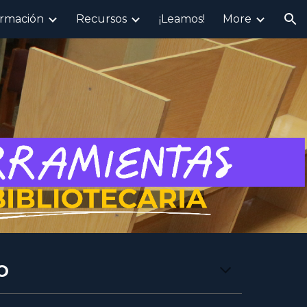
rmación
Recursos
¡Leamos!
More
ion
O