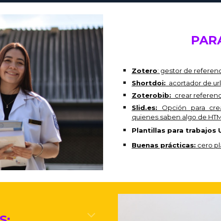
PAR
Zotero
: gestor de referen
Shortdoi:
acortador de url
Zoterobib:
crear referenc
Slid.es:
Opción para cre
quienes saben algo de HTM
Plantillas para trabajos
Buenas prácticas:
cero pl
S: